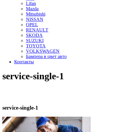
Lifan
Mazda
Mitsubishi
NISSAN
OPEL
RENAULT
SKODA
SUZUKI
TOYOTA
VOLKSWAGEN
Бампера в цвет авто
Контакты
service-single-1
service-single-1