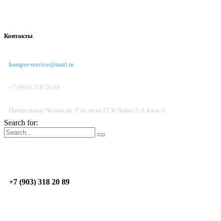
Контакты
bamper-service@mail.ru
+7 (903) 318 20 89
Набережные Челны пр. Р. Беляева ГСК Чайка 2-А Блок-3
Search for:
Пон.-Пят.: 09:00 - 17:00; Суб. до 14:00
Н.Челны
пр. Р. Беляева, ГСК Чайка 2-А, Блок 3
+7 (903) 318 20 89