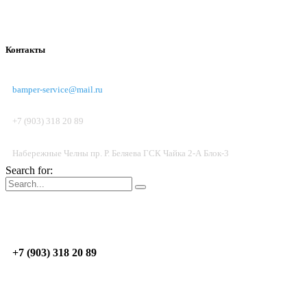
Контакты
bamper-service@mail.ru
+7 (903) 318 20 89
Набережные Челны пр. Р. Беляева ГСК Чайка 2-А Блок-3
Search for:
Пон.-Пят.: 09:00 - 17:00; Суб. до 14:00
Н.Челны
пр. Р. Беляева, ГСК Чайка 2-А, Блок 3
+7 (903) 318 20 89