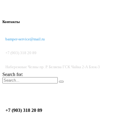
Контакты
bamper-service@mail.ru
+7 (903) 318 20 89
Набережные Челны пр. Р. Беляева ГСК Чайка 2-А Блок-3
Search for:
Пон.-Пят.: 09:00 - 17:00; Суб. до 14:00
Н.Челны
пр. Р. Беляева, ГСК Чайка 2-А, Блок 3
+7 (903) 318 20 89