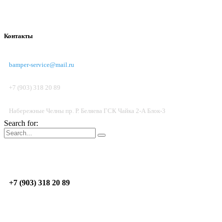
Контакты
bamper-service@mail.ru
+7 (903) 318 20 89
Набережные Челны пр. Р. Беляева ГСК Чайка 2-А Блок-3
Search for:
Пон.-Пят.: 09:00 - 17:00; Суб. до 14:00
Н.Челны
пр. Р. Беляева, ГСК Чайка 2-А, Блок 3
+7 (903) 318 20 89