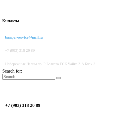
Контакты
bamper-service@mail.ru
+7 (903) 318 20 89
Набережные Челны пр. Р. Беляева ГСК Чайка 2-А Блок-3
Search for:
Пон.-Пят.: 09:00 - 17:00; Суб. до 14:00
Н.Челны
пр. Р. Беляева, ГСК Чайка 2-А, Блок 3
+7 (903) 318 20 89