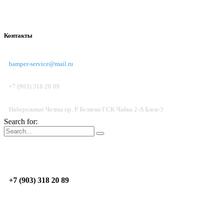
Контакты
bamper-service@mail.ru
+7 (903) 318 20 89
Набережные Челны пр. Р. Беляева ГСК Чайка 2-А Блок-3
Search for:
Пон.-Пят.: 09:00 - 17:00; Суб. до 14:00
Н.Челны
пр. Р. Беляева, ГСК Чайка 2-А, Блок 3
+7 (903) 318 20 89