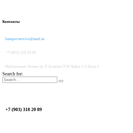
Контакты
bamper-service@mail.ru
+7 (903) 318 20 89
Набережные Челны пр. Р. Беляева ГСК Чайка 2-А Блок-3
Search for:
Пон.-Пят.: 09:00 - 17:00; Суб. до 14:00
Н.Челны
пр. Р. Беляева, ГСК Чайка 2-А, Блок 3
+7 (903) 318 20 89