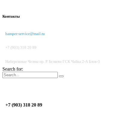
Контакты
bamper-service@mail.ru
+7 (903) 318 20 89
Набережные Челны пр. Р. Беляева ГСК Чайка 2-А Блок-3
Search for:
Пон.-Пят.: 09:00 - 17:00; Суб. до 14:00
Н.Челны
пр. Р. Беляева, ГСК Чайка 2-А, Блок 3
+7 (903) 318 20 89