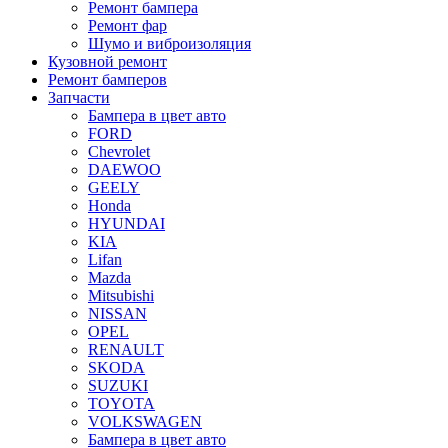
Ремонт бампера
Ремонт фар
Шумо и виброизоляция
Кузовной ремонт
Ремонт бамперов
Запчасти
Бампера в цвет авто
FORD
Chevrolet
DAEWOO
GEELY
Honda
HYUNDAI
KIA
Lifan
Mazda
Mitsubishi
NISSAN
OPEL
RENAULT
SKODA
SUZUKI
TOYOTA
VOLKSWAGEN
Бампера в цвет авто