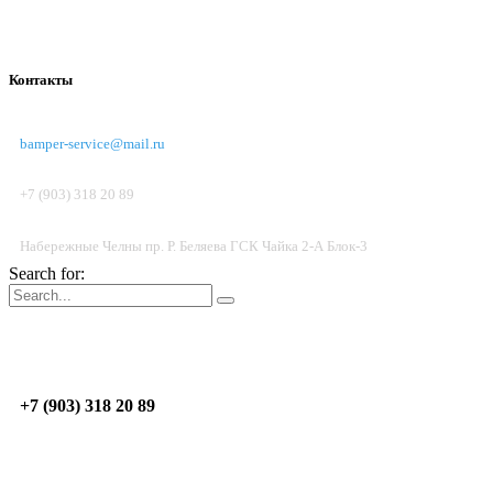
Контакты
bamper-service@mail.ru
+7 (903) 318 20 89
Набережные Челны пр. Р. Беляева ГСК Чайка 2-А Блок-3
Search for:
Пон.-Пят.: 09:00 - 17:00; Суб. до 14:00
Н.Челны
пр. Р. Беляева, ГСК Чайка 2-А, Блок 3
+7 (903) 318 20 89