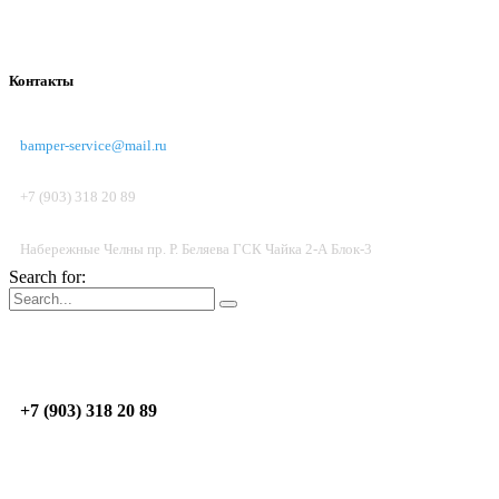
Контакты
bamper-service@mail.ru
+7 (903) 318 20 89
Набережные Челны пр. Р. Беляева ГСК Чайка 2-А Блок-3
Search for:
Пон.-Пят.: 09:00 - 17:00; Суб. до 14:00
Н.Челны
пр. Р. Беляева, ГСК Чайка 2-А, Блок 3
+7 (903) 318 20 89